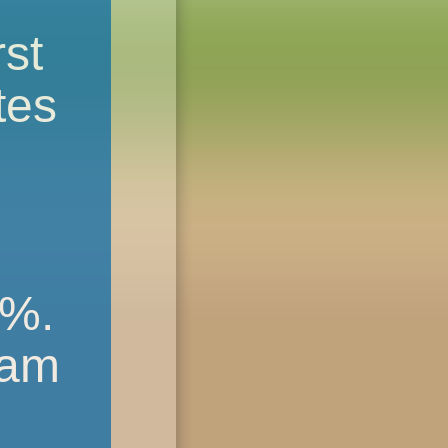
st
tes
0%.
eam