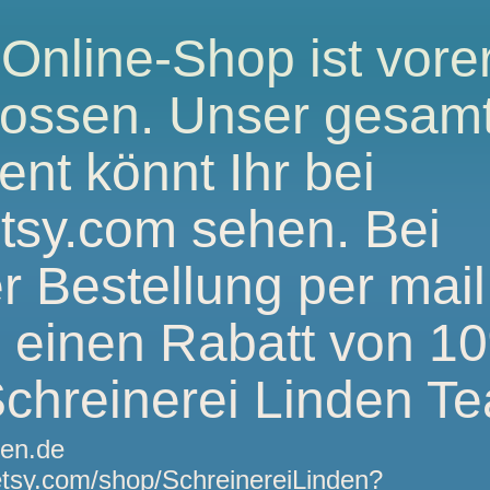
Online-Shop ist vorer
lossen. Unser gesam
ent könnt Ihr bei
tsy.com sehen. Bei
er Bestellung per mail
s einen Rabatt von 1
chreinerei Linden T
den.de
etsy.com/shop/SchreinereiLinden?