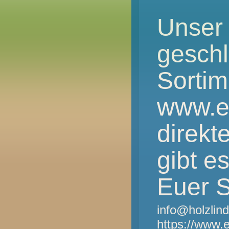
Unser 
gesch
Sortim
www.e
direkt
gibt e
Euer S
info@holzlin
https://www.