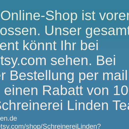
Online-Shop ist vorer
lossen. Unser gesam
ent könnt Ihr bei
tsy.com sehen. Bei
er Bestellung per mail
s einen Rabatt von 1
chreinerei Linden T
den.de
etsy.com/shop/SchreinereiLinden?