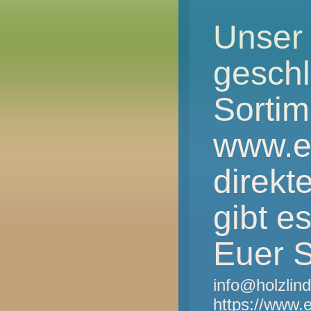
Unser 
gesch
Sortim
www.e
direkt
gibt e
Euer S
info@holzlin
https://www.