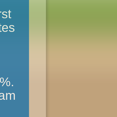
st
tes
0%.
eam