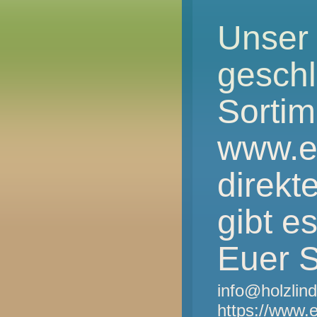
Unser 
gesch
Sortim
www.e
direkt
gibt e
Euer S
info@holzlin
https://www.