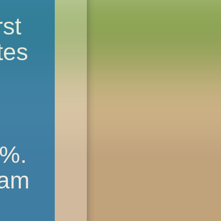
st
tes
0%.
eam