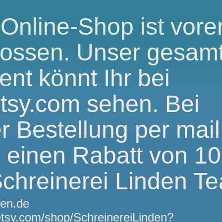
Online-Shop ist vorer
lossen. Unser gesam
ent könnt Ihr bei
tsy.com sehen. Bei
er Bestellung per mail
s einen Rabatt von 1
chreinerei Linden T
den.de
etsy.com/shop/SchreinereiLinden?